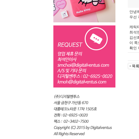
안녕하
우선 
캐릭터
최석민
김선
이 쪽
확인 