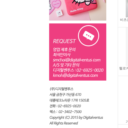
비츠온
헬로키