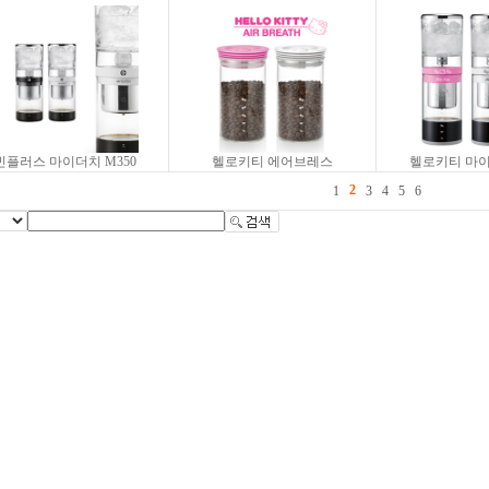
빈플러스 마이더치 M350
헬로키티 에어브레스
헬로키티 마이
2
1
3
4
5
6