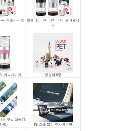
m350 홈카페세
빈플러스 미니더치 m350 홈카페세
트
치 커피메이커
펫블럭 8종
대용 칫솔 살균기
타입)
PHONE 블럭 주차번호판