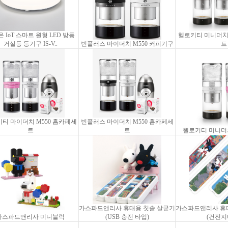
 IoT 스마트 원형 LED 방등
헬로키티 미니더치 
거실등 등기구 IS-V..
빈플러스 마이더치 M550 커피기구
트
티 마이더치 M550 홈카페세
빈플러스 마이더치 M550 홈카페세
트
트
헬로키티 미니더
가스파드앤리사 휴대용 칫솔 살균기
가스파드앤리사 휴
가스파드앤리사 미니블럭
(USB 충전 타입)
(건전지