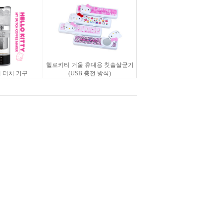
헬로키티 거울 휴대용 칫솔살균기
 더치 기구
(USB 충전 방식)